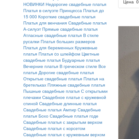
Цена
0
НОВИНКИ
Недорогие свадебные платья
Платья в силуэте Принцесса
Платья до
15 000
Короткие свадебные платья
Платья для венчания
Свадебные платья
А-силуэт
Прямые свадебные платья
Атласные свадебные платья
В стиле
русалки
Платья больших размеров
Платья для беременных
Кружевные
платья
Платья cо шлейфом
Цветные
свадебные платья
Будуарные платья
Вечерние платья
В греческом стиле
Все
платья
Дорогие свадебные платья
Открытые свадебные платья
Платья на
бретельках
Пляжные свадебные платья
Пышные свадебные платья
С открытыми
плечами
Свадебное платье с кружевной
спиной
Свадебные длинные платья
Свадебные платья Ампир
Свадебные
платья Бохо
Свадебные платья годе
Свадебные платья с закрытым верхом
Свадебные платья с корсетом
Свадебные платья с кружевным верхом