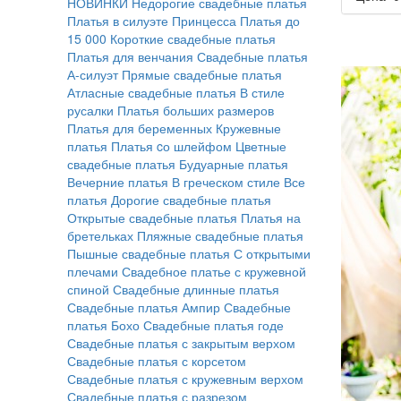
НОВИНКИ
Недорогие свадебные платья
Платья в силуэте Принцесса
Платья до
15 000
Короткие свадебные платья
Платья для венчания
Свадебные платья
А-силуэт
Прямые свадебные платья
Атласные свадебные платья
В стиле
русалки
Платья больших размеров
Платья для беременных
Кружевные
платья
Платья cо шлейфом
Цветные
свадебные платья
Будуарные платья
Вечерние платья
В греческом стиле
Все
платья
Дорогие свадебные платья
Открытые свадебные платья
Платья на
бретельках
Пляжные свадебные платья
Пышные свадебные платья
С открытыми
плечами
Свадебное платье с кружевной
спиной
Свадебные длинные платья
Свадебные платья Ампир
Свадебные
платья Бохо
Свадебные платья годе
Свадебные платья с закрытым верхом
Свадебные платья с корсетом
Свадебные платья с кружевным верхом
Свадебные платья с разрезом