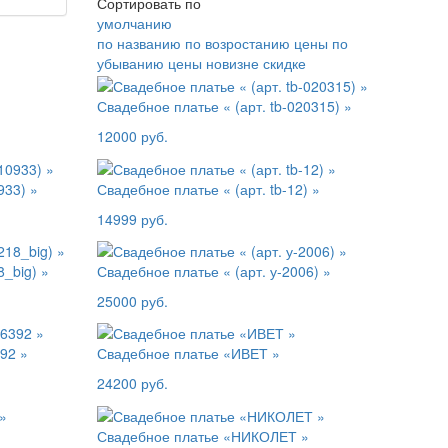
Сортировать по
умолчанию
по названию
по возростанию цены
по
убыванию цены
новизне
скидке
Свадебное платье « (арт. tb-020315) »
12000 руб.
933) »
Свадебное платье « (арт. tb-12) »
14999 руб.
8_big) »
Свадебное платье « (арт. у-2006) »
25000 руб.
392 »
Свадебное платье «ИВЕТ »
24200 руб.
Свадебное платье «НИКОЛЕТ »