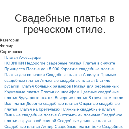
Свадебные платья в
греческом стиле.
Категории
Фильтр
Сортировка
Платья
Аксессуары
НОВИНКИ
Недорогие свадебные платья
Платья в силуэте
Принцесса
Платья до 15 000
Короткие свадебные платья
Платья для венчания
Свадебные платья А-силуэт
Прямые
свадебные платья
Атласные свадебные платья
В стиле
русалки
Платья больших размеров
Платья для беременных
Кружевные платья
Платья cо шлейфом
Цветные свадебные
платья
Будуарные платья
Вечерние платья
В греческом стиле
Все платья
Дорогие свадебные платья
Открытые свадебные
платья
Платья на бретельках
Пляжные свадебные платья
Пышные свадебные платья
С открытыми плечами
Свадебное
платье с кружевной спиной
Свадебные длинные платья
Свадебные платья Ампир
Свадебные платья Бохо
Свадебные