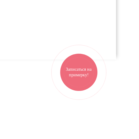
8(926)510-52-81
Выходные с 11:00 до 20:00
обязательно по записи
воскресенье выходной
Записаться на
примерку!