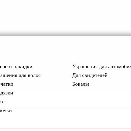
е для невесты
Все для свадьбы
еро и накидки
Украшения для автомоби
ашения для волос
Для свидетелей
чатки
Бокалы
вязки
а
мочки