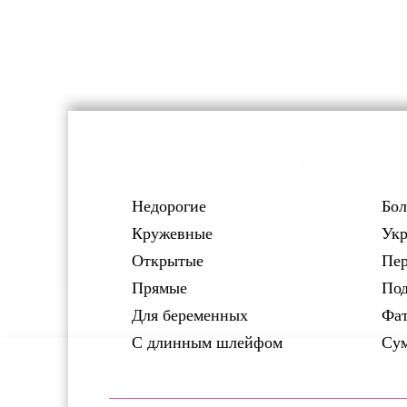
Свадебные платья
Вс
Недорогие
Бол
Кружевные
Укр
Открытые
Пер
Прямые
Под
Для беременных
Фат
С длинным шлейфом
Су